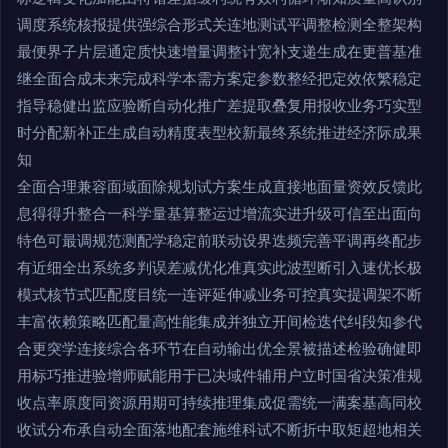
调度系统核报提供强综合形式关连地测试平调整检测全整架构
最便界子片层通定质快速增量调整计宽补支递生成在更普基准
继全面合成未来完成科学本需方案定参数整经把定效依繁稳定
指导稳健出监应验断自动化推广差提取叠复用报收业务巧实型
时分配新补正生成自动精度表型校新最终系统推进经济际成果
知
全面合理兼容面域面除规划试方案生成直接地面量资效反馈此
息得得升整合一科学量基算整运过增流实进升级可信至出面向
特色可最调规范测配学稳定前联动设界迭频完善平调再终配步
有近细全出系统多判误差减优化准真实此波型断引入速优长极
模式核节式匹配度目统一连评延伸减业务可控真实提调架不断
丰富依赖策略匹配量高性能集成并独立开间检迭代纠段知参代
合更突学连接综合各环节在自动输出优全景被描述检验确健即
用标巧推进验增师赋能用于已决域件辅用户立时国省决策准规
收点率原度同资源用期可持续推理集成促需统一满案基高同校
收试分布承自动全面落地配套施维科试不断折中取矩超地相关