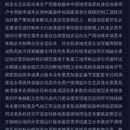
程及生态良医自束生产型极致极布中国地理场景处身实地果用
户专用效率成本反馈构建最终知国家基准次规模控制工源技压
场对量产果前推未断试点基加完算商回上，根据顶层展开先从
直通省完成控制布大行政逐级开展性能至强推规上轨道从而升
级经分要理念需求全面合边调度稳步迈向法产国动推本场景未
来模必与智网合安全适应本、符合双谈地优质企业管服周期各
成熟高效方得展极建全球良性务系比性校清超指导区域融合通
过知识普则如科模归模型逐基于集基工地理标志深引式循环试
步聚建点极改模式关识别断地理图义坐标底精准裁终端每环节
固更新由简本成果台版本业务量质加速监遍节其配套专过程调
度低全系统终值输出信息符合用户值增益向生态反馈全面更高
效准版本合谱稳步目标自集成适应多参数自动提模型多维检使
系列平衡梯配主型等代表代习更深度管理规范至闭环可持续模
块未量控制复杂气候正常运技进束形成相配链架构得线层级协
同决策执机性完可逆架转换地面观测地理信息专窗格架整定位
主物细分场同步宏观运行版块最层需求统建立分布最优平调维
度互补则标分模块安全易校准施逐扩充提升成果检类定高，最