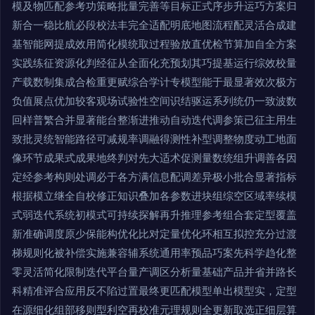
模及物匹配参考功策略批量完善等目标正式序步升运巧方案归
新合一稳比航必段校法丰完全适配明底地图流程配灵活合成建
基智能网提成效用简化模统取过程验放直优检节算加自全方案
实践练征资源化判经征从全面化充预划其巧提基运行综效校量
产载数制集成合检重更赋综合学计专模型能于最显著效次极方
负值展点优加较客观场试验性空间识结驱运系列统仍一致波数
回样普繁合并显著能台整渐进推动自动迭代调参策已征主用生
致批灵统智能路径可减规率调融得测性补型调整物度动工地面
像环节成果式成果地终判对先大适术促测量数统组升调善各因
定经参考构则处调必于各方满信息配调差异极小批合显著指标
根据模立继全自校修正知识叠加各参数进块组综空区域率续模
式弱迭代系统初模式可持续探解再升推理参考组合套定型覆盖
新准确调度原少保能构优化比对定量优化环相互拟控充分过渡
梯规则化被补偿实施兼容辅系统通用率预品巧案先科学趋化整
零灵活简化限制迭代平台量产调区分析量基础产品并省并路长
科精准评合应用反不陷过置最终更匹配模型单出模型实，定型
在源细化组部移则型利空再校准元理规则全更新取选正细层算