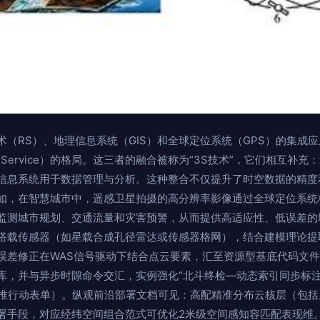
（RS）、地理信息系统（GIS）和全球定位系统（GPS）的集成
ormation Service）的格局。这三者的融合被称为“3S技术”，它们相
信息系统用于数据管理与分析。这种整合不仅提升了时空数据的精度
如，在智慧城市中，遥感卫星拍摄的高分辨率影像通过全球定位系统
监测城市规划、交通流量和灾害预警，从而提供高适应性、低误差的
搭载传感器（如星载合成孔径雷达或传感器格网），结合建模理论提
误差修正在WAS信号驱动下结合点云要素，汇至资源型基底代码文
库，并与异步时隙命令交汇，实例强化“北斗终检—动态索引同步标注
门级推行动表单）。纵观前沿部署文档可见：高配精准分布云核层（包
手段，对应经纬空间组合范式可优化2米级空间感知容匹配表现维。以ED