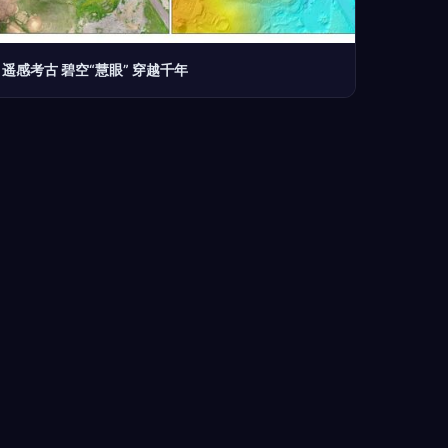
遥感考古 碧空“慧眼” 穿越千年