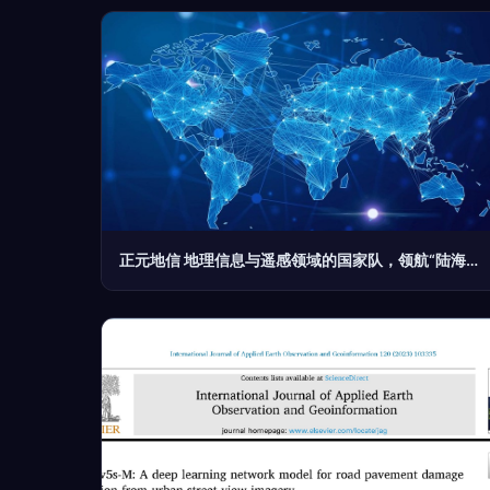
正元地信 地理信息与遥感领域的国家队，领航“陆海空地”时空大数据新时代